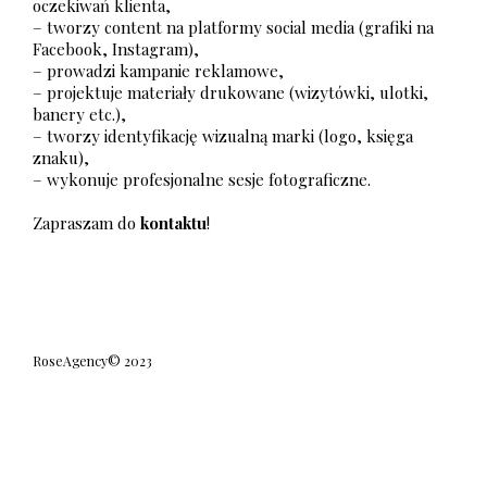
A
oczekiwań klienta,
g
– tworzy content na platformy social media (grafiki na
Facebook, Instagram),
e
– prowadzi kampanie reklamowe,
n
– projektuje materiały drukowane (wizytówki, ulotki,
banery etc.),
c
– tworzy identyfikację wizualną marki (logo, księga
j
znaku),
a
– wykonuje profesjonalne sesje fotograficzne.
r
Zapraszam do
kontaktu
!
e
k
l
a
m
RoseAgency© 2023
o
w
a