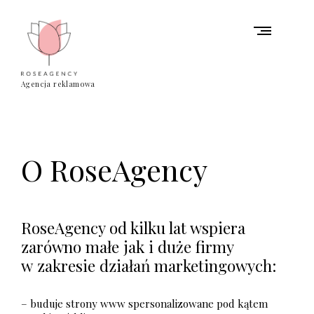
S
k
i
p
t
o
Agencja reklamowa
c
R
o
O
n
t
S
e
E
O RoseAgency
n
A
t
G
E
RoseAgency od kilku lat wspiera
N
zarówno małe jak i duże firmy
C
w zakresie działań marketingowych:
Y
|
– buduje strony www spersonalizowane pod kątem