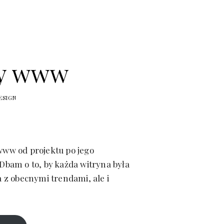
ny www
ESIGN
ww od projektu po jego
Dbam o to, by każda witryna była
a z obecnymi trendami, ale i