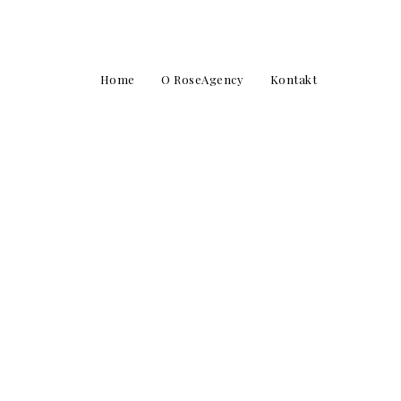
Home
O RoseAgency
Kontakt