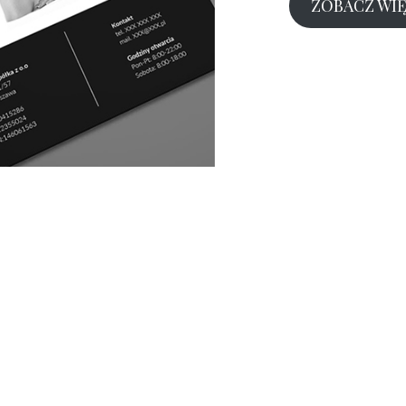
ZOBACZ WIĘ
(więcej…)