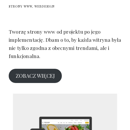
|
STRONY WWW
WEBDESIGN
S
t
r
Tworzę strony www od projektu po jego
o
implementację. Dbam o to, by każda witryna była
n
nie tylko zgodna z obecnymi trendami, ale i
y
funkcjonalna.
w
w
w
ZOBACZ WIĘCEJ
K
r
a
k
ó
w