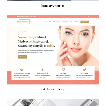
honestygroup.pl
eskulapestetica.pl