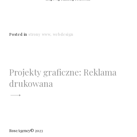
Posted in
strony www
webdesign
Projekty graficzne: Reklama
N
drukowana
a
w
i
g
RoseAgency© 2023